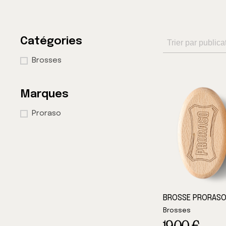
Tri
Trier le contenu
Catégories
Catégories
Brosses
Marques
Marques
Proraso
BROSSE PRORAS
Brosses